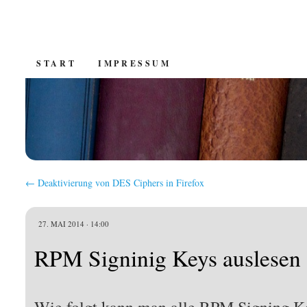
SKIP
START
IMPRESSUM
TO
CONTENT
←
Deaktivierung von DES Ciphers in Firefox
27. MAI 2014 · 14:00
RPM Signinig Keys auslesen