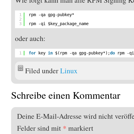
Wie folgt kann man alle RPM Signing Ke
1
rpm -qa gpg-pubkey*
2
3
rpm -qi $key_package_name
oder auch:
1
for
key 
in
$(rpm -qa gpg-pubkey*);
do
rpm -q
Filed under
Linux
Schreibe einen Kommentar
Deine E-Mail-Adresse wird nicht veröffe
Felder sind mit
*
markiert