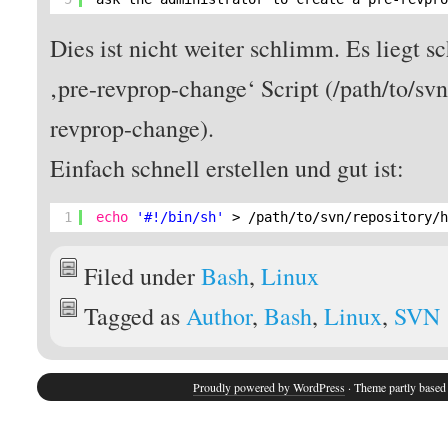
Dies ist nicht weiter schlimm. Es liegt s
‚pre-revprop-change‘ Script (/path/to/sv
revprop-change).
Einfach schnell erstellen und gut ist:
1
echo
'#!/bin/sh'
> 
/path/to/svn/repository/
Filed under
Bash
,
Linux
Tagged as
Author
,
Bash
,
Linux
,
SVN
Proudly powered by WordPress
· Theme partly base