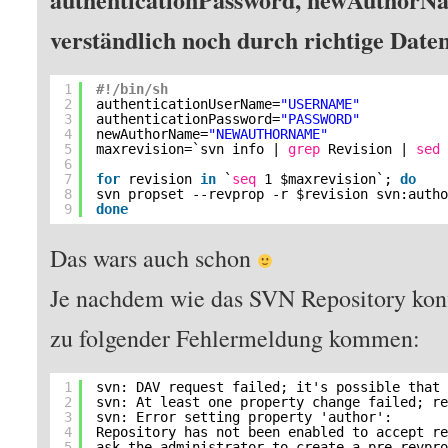
verständlich noch durch richtige Daten
1
#!/bin/sh
2
authenticationUserName=
"USERNAME"
3
authenticationPassword=
"PASSWORD"
4
newAuthorName=
"NEWAUTHORNAME"
5
maxrevision=`svn info | 
grep
Revision | 
sed
6
7
for
revision 
in
`
seq
1 $maxrevision`; 
do
8
svn propset --revprop -r $revision svn:auth
9
done
Das wars auch schon
Je nachdem wie das SVN Repository konfi
zu folgender Fehlermeldung kommen:
1
svn: DAV request failed; it's possible that
2
svn: At least one property change failed; r
3
svn: Error setting property 'author':
4
Repository has not been enabled to accept r
5
ask the administrator to create a pre-revpr