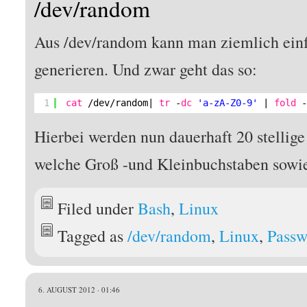
/dev/random
Aus /dev/random kann man ziemlich einf
generieren. Und zwar geht das so:
1
cat
/dev/random
| 
tr
-
dc
'a-zA-Z0-9'
| 
fold
Hierbei werden nun dauerhaft 20 stellige
welche Groß -und Kleinbuchstaben sowie
Filed under
Bash
,
Linux
Tagged as
/dev/random
,
Linux
,
Passw
6. AUGUST 2012 · 01:46