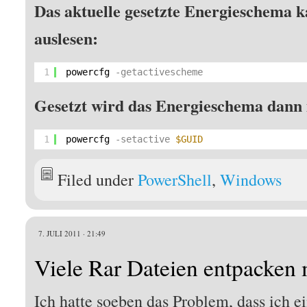
Das aktuelle gesetzte Energieschema k
auslesen:
1
powercfg
-getactivescheme
Gesetzt wird das Energieschema dann 
1
powercfg
-setactive
$GUID
Filed under
PowerShell
,
Windows
7. JULI 2011 · 21:49
Viele Rar Dateien entpacken 
Ich hatte soeben das Problem, dass ich e