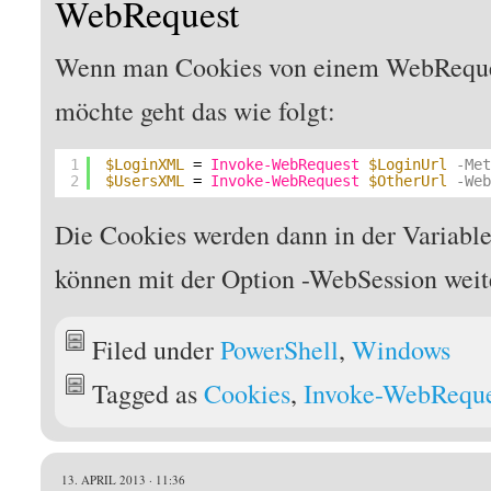
WebRequest
Wenn man Cookies von einem WebReque
möchte geht das wie folgt:
1
$LoginXML
= 
Invoke-WebRequest
$LoginUrl
-Me
2
$UsersXML
= 
Invoke-WebRequest
$OtherUrl
-We
Die Cookies werden dann in der Variable
können mit der Option -WebSession weit
Filed under
PowerShell
,
Windows
Tagged as
Cookies
,
Invoke-WebReque
13. APRIL 2013 · 11:36