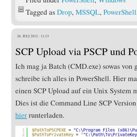
Tagged as
Drop
,
MSSQL
,
PowerShell
26. JULI 2012 · 11:13
SCP Upload via PSCP und P
Ich mag ja Batch (CMD.exe) sowas von g
schreibe ich alles in PowerShell. Hier ma
einen SCP Upload auf ein Unix System mi
Dies ist die Command Line SCP Version v
hier
runterladen.
1
$PathToPSCPEXE
= 
"C:\Program Files (x86)\P
2
$PathToPrivateKey
= 
'"C:\Path\To\PrivateKe