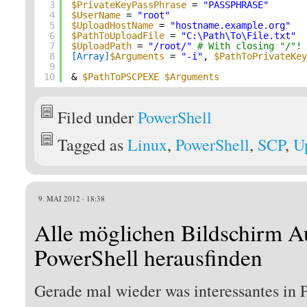
3
$PrivateKeyPassPhrase
= 
"PASSPHRASE"
4
$UserName
= 
"root"
5
$UploadHostName
= 
"hostname.example.org"
6
$PathToUploadFile
= 
"C:\Path\To\File.txt"
7
$UploadPath
= 
"/root/"
# With closing "/"!
8
[Array]
$Arguments
= 
"-i"
, 
$PathToPrivateKe
9
10
& 
$PathToPSCPEXE
$Arguments
Filed under
PowerShell
Tagged as
Linux
,
PowerShell
,
SCP
,
U
9. MAI 2012 · 18:38
Alle möglichen Bildschirm A
PowerShell herausfinden
Gerade mal wieder was interessantes in