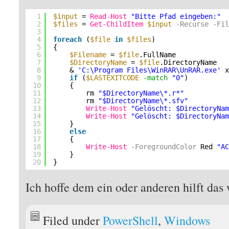
1
$input
= 
Read-Host
"Bitte Pfad eingeben:"
2
$files
= 
Get-ChildItem
$input
-Recurse
-Fi
3
4
foreach
(
$file
in
$files
)
5
{
6
$Filename
= 
$file
.FullName
7
$DirectoryName
= 
$file
.DirectoryName
8
& 
'C:\Program Files\WinRAR\UnRAR.exe'
9
if
(
$LASTEXITCODE
-match
"0"
)
10
{
11
rm 
"$DirectoryName\*.r*"
12
rm 
"$DirectoryName\*.sfv"
13
Write-Host
"Gelöscht: $DirectoryNa
14
Write-Host
"Gelöscht: $DirectoryNa
15
}
16
else
17
{
18
Write-Host
-ForegroundColor
Red 
"A
19
}
20
}
Ich hoffe dem ein oder anderen hilft das
Filed under
PowerShell
,
Windows