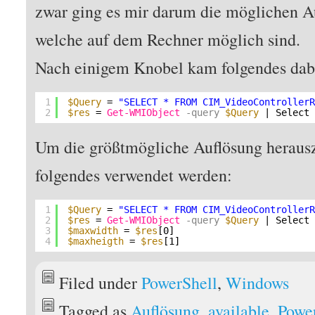
zwar ging es mir darum die möglichen A
welche auf dem Rechner möglich sind.
Nach einigem Knobel kam folgendes dabe
1
$Query
= 
"SELECT * FROM CIM_VideoController
2
$res
= 
Get-WMIObject
-query
$Query
| Select
Um die größtmögliche Auflösung herau
folgendes verwendet werden:
1
$Query
= 
"SELECT * FROM CIM_VideoController
2
$res
= 
Get-WMIObject
-query
$Query
| Select
3
$maxwidth
= 
$res
[0]
4
$maxheigth
= 
$res
[1]
Filed under
PowerShell
,
Windows
Tagged as
Auflösung
,
available
,
Powe