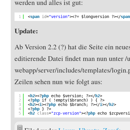
werden und alles ist gut:
1
<
span
id
=
"version"
><?= $longversion ?></
spa
Update:
Ab Version 2.2 (?) hat die Seite ein neue
editierende Datei findet man nun unter /u
webapp/server/includes/templates/login.
Zeilen sehen nun wie folgt aus:
1
<
h2
><?
php
echo $version; ?></
h2
>
2
<?
php
if ( !empty($branch) ) { ?>
3
<
h2
><
i
><?
php
echo $branch; ?></
i
></
h2
>
4
<?
php
} ?>
5
<
h2
class
=
"zcp-version"
><?
php
echo $zcpvers