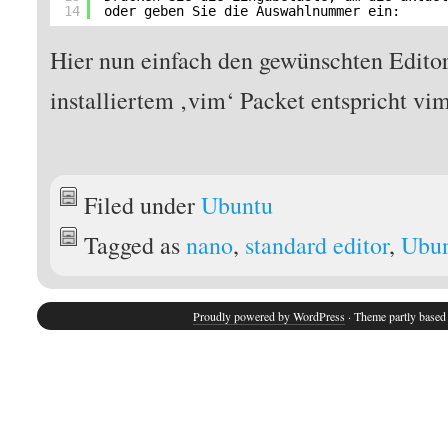
14
oder geben Sie die Auswahlnummer ein:
Hier nun einfach den gewünschten Edito
installiertem ‚vim‘ Packet entspricht vi
Filed under
Ubuntu
Tagged as
nano
,
standard editor
,
Ubu
Proudly powered by WordPress
· Theme partly base