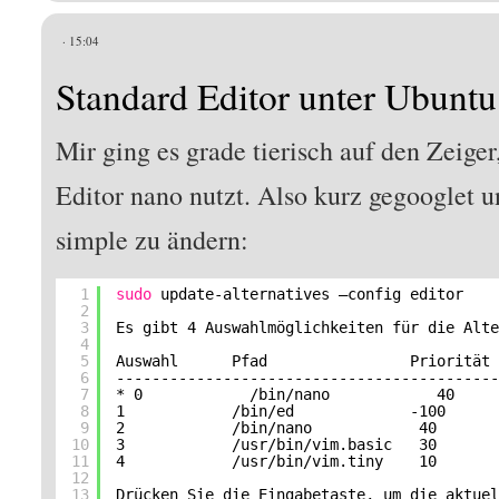
· 15:04
Standard Editor unter Ubuntu
Mir ging es grade tierisch auf den Zeige
Editor nano nutzt. Also kurz gegooglet un
simple zu ändern:
1
sudo
update-alternatives –config editor
2
3
Es gibt 4 Auswahlmöglichkeiten für die Alt
4
5
Auswahl      Pfad                Priorität
6
------------------------------------------
7
* 0            
/bin/nano
40    
8
1            
/bin/ed
-100     
9
2            
/bin/nano
40      
10
3            
/usr/bin/vim
.basic   30      
11
4            
/usr/bin/vim
.tiny    10      
12
13
Drücken Sie die Eingabetaste, um die aktue