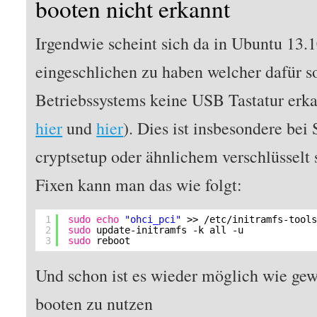
booten nicht erkannt
Irgendwie scheint sich da in Ubuntu 13.1
eingeschlichen zu haben welcher dafür so
Betriebssystems keine USB Tastatur erka
hier
und
hier
). Dies ist insbesondere be
cryptsetup oder ähnlichem verschlüssel
Fixen kann man das wie folgt:
1
sudo
echo
"ohci_pci"
>> 
/etc/initramfs-tool
2
sudo
update-initramfs -k all -u
3
sudo
reboot
Und schon ist es wieder möglich wie gew
booten zu nutzen