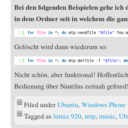
Bei den folgenden Beispielen gehe ich 
in dem Ordner seit in welchem die ga
1
for
file
in
*; 
do
mtp-sendfile 
"$file"
foo.
Gelöscht wird dann wiederum so:
1
for
file
in
*; 
do
mtp-delfile -f 
"$file"
; 
d
Nicht schön, aber funktional! Hoffentlich
Bedienung über Nautilus zeitnah gefixed
Filed under
Ubuntu
,
Windows Phone
Tagged as
lumia 920
,
mtp
,
music
,
Ub