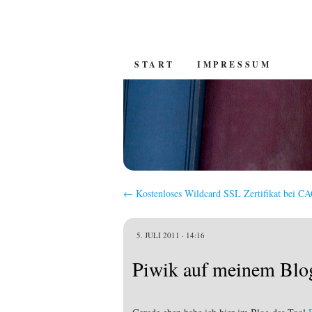
SKIP
START
IMPRESSUM
TO
CONTENT
←
Kostenloses Wildcard SSL Zertifikat bei CA
5. JULI 2011 · 14:16
Piwik auf meinem Blog