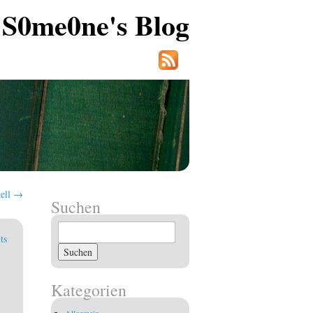
S0me0ne's Blog
hell
→
Suchen
Suchen
ts
nach:
Kategorien
Allgemein