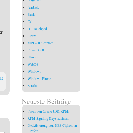
Android
Bash
.
C#
HP Touchpad
er
Linux
MPC-HC Remote
PowerShell
Ubuntu
WebOS
Windows
nt
Windows Phone
Zarafa
Neueste Beiträge
Fixen von Oracle JDK RPMs
RPM Signinig Keys auslesen
Deaktivierung von DES Ciphers in
Firefox