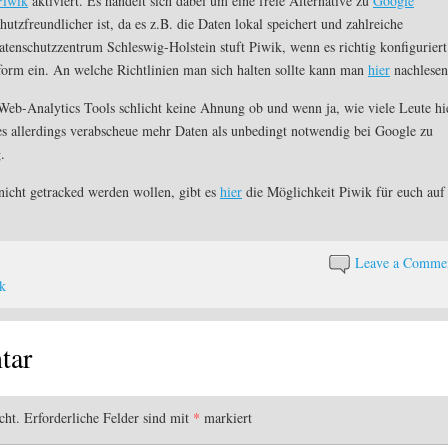
Piwik
aktiviert. Es handelt sich dabei um eine freie Alternative zu
Google
hutzfreundlicher ist, da es z.B. die Daten lokal speichert und zahlreiche
tenschutzzentrum Schleswig-Holstein stuft Piwik, wenn es richtig konfiguriert
form ein. An welche Richtlinien man sich halten sollte kann man
hier
nachlesen
Web-Analytics Tools schlicht keine Ahnung ob und wenn ja, wie viele Leute hi
 es allerdings verabscheue mehr Daten als unbedingt notwendig bei Google zu
.
nicht getracked werden wollen, gibt es
hier
die Möglichkeit Piwik für euch auf
Leave a Comme
k
tar
cht.
Erforderliche Felder sind mit
*
markiert