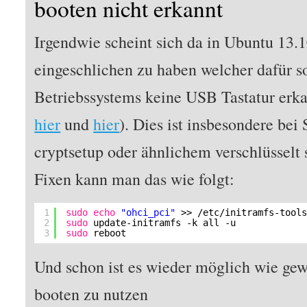
booten nicht erkannt
Irgendwie scheint sich da in Ubuntu 13.1
eingeschlichen zu haben welcher dafür so
Betriebssystems keine USB Tastatur erka
hier
und
hier
). Dies ist insbesondere be
cryptsetup oder ähnlichem verschlüssel
Fixen kann man das wie folgt:
1
sudo
echo
"ohci_pci"
>> 
/etc/initramfs-tool
2
sudo
update-initramfs -k all -u
3
sudo
reboot
Und schon ist es wieder möglich wie gew
booten zu nutzen