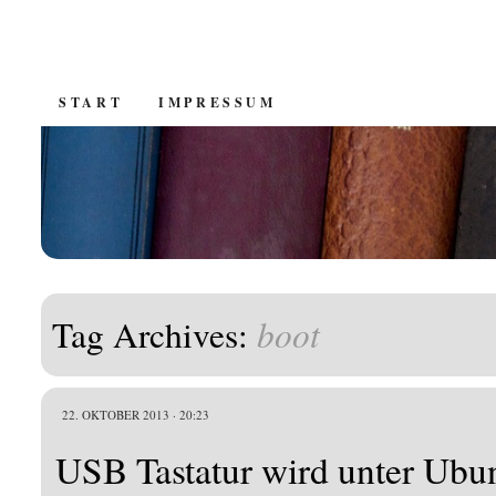
SKIP
START
IMPRESSUM
TO
CONTENT
boot
Tag Archives:
22. OKTOBER 2013 · 20:23
USB Tastatur wird unter Ubu