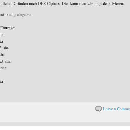
findlichen Gründen noch DES Ciphers. Dies kann man wie folgt deaktivieren:
out:config eingeben
 Einträge:
ha
ha
e3_sha
sha
de3_sha
_sha
ha
Leave a Comme