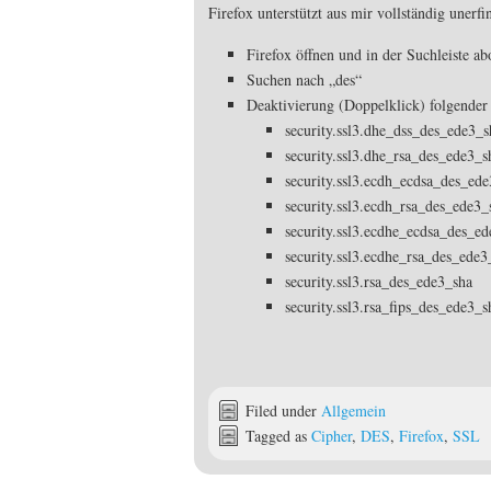
Firefox unterstützt aus mir vollständig uner
Firefox öffnen und in der Suchleiste ab
Suchen nach „des“
Deaktivierung (Doppelklick) folgender
security.ssl3.dhe_dss_des_ede3_s
security.ssl3.dhe_rsa_des_ede3_s
security.ssl3.ecdh_ecdsa_des_ed
security.ssl3.ecdh_rsa_des_ede3_
security.ssl3.ecdhe_ecdsa_des_e
security.ssl3.ecdhe_rsa_des_ede3
security.ssl3.rsa_des_ede3_sha
security.ssl3.rsa_fips_des_ede3_s
Filed under
Allgemein
Tagged as
Cipher
,
DES
,
Firefox
,
SSL