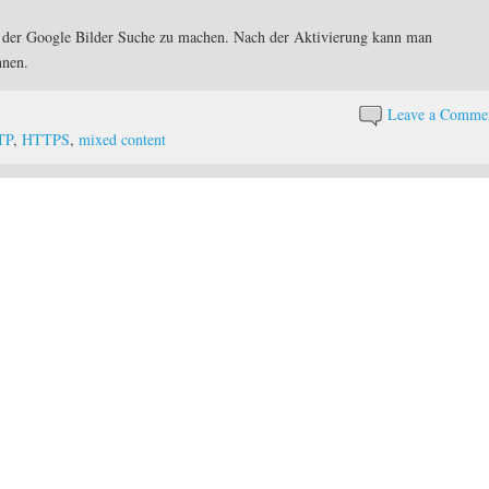
t der Google Bilder Suche zu machen. Nach der Aktivierung kann man
nnen.
Leave a Comme
TP
,
HTTPS
,
mixed content