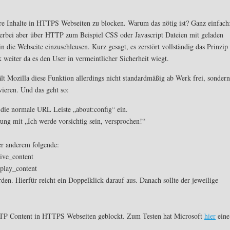
ere Inhalte in HTTPS Webseiten zu blocken. Warum das nötig ist? Ganz einfach
rbei aber über HTTP zum Beispiel CSS oder Javascript Dateien mit geladen
n die Webseite einzuschleusen. Kurz gesagt, es zerstört vollständig das Prinzip
weiter da es den User in vermeintlicher Sicherheit wiegt.
lt Mozilla diese Funktion allerdings nicht standardmäßig ab Werk frei, sondern
vieren. Und das geht so:
 die normale URL Leiste „about:config“ ein.
nung mit „Ich werde vorsichtig sein, versprochen!“
er anderem folgende:
tive_content
splay_content
den. Hierfür reicht ein Doppelklick darauf aus. Danach sollte der jeweilige
TTP Content in HTTPS Webseiten geblockt. Zum Testen hat Microsoft
hier
eine