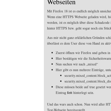
Webseiten
Mit Firefox 18 ist es endlich möglich unsich
Wenn eine HTTPS Webseite geladen wird, hie
werden, ist es möglich über diese Schadcode i
hinter HTTPS bzw. geht sogar noch ein Stück 
Aus mir nicht ganz erklärlichen Gründen schä
überlässt es dem User diese von Hand zu akti
Zuerst öffnen wir Firefox und geben in
Hier bestätigen wir die Sicherheitswar
Nun suchen wir nach „mixed“
Hier gibt es nun mehrere Einträge, unt
security.mixed_content.block_ac
security.mixed_content.block_di
Diese müssen beide auf true gesetzt wer
fett
Eintrag
hinterlegt sein.
Und das wars auch schon. Nun wird aller H
Test-Webseite bereitgestellt.