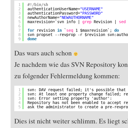
1
#!/bin/sh
2
authenticationUserName=
"USERNAME"
3
authenticationPassword=
"PASSWORD"
4
newAuthorName=
"NEWAUTHORNAME"
5
maxrevision=`svn info | 
grep
Revision | 
sed
6
7
for
revision 
in
`
seq
1 $maxrevision`; 
do
8
svn propset --revprop -r $revision svn:auth
9
done
Das wars auch schon
Je nachdem wie das SVN Repository konfi
zu folgender Fehlermeldung kommen:
1
svn: DAV request failed; it's possible that
2
svn: At least one property change failed; r
3
svn: Error setting property 'author':
4
Repository has not been enabled to accept r
5
ask the administrator to create a pre-revpr
Dies ist nicht weiter schlimm. Es liegt s