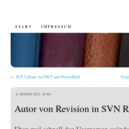
SKIP
START
IMPRESSUM
TO
CONTENT
←
SCP Upload via PSCP und PowerShell
Erst
6. AUGUST 2012 · 01:46
Autor von Revision in SVN R