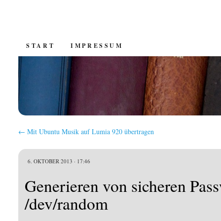
SKIP
START
IMPRESSUM
TO
CONTENT
←
Mit Ubuntu Musik auf Lumia 920 übertragen
6. OKTOBER 2013 · 17:46
Generieren von sicheren Pass
/dev/random