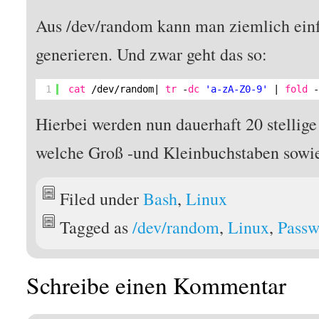
Aus /dev/random kann man ziemlich einf
generieren. Und zwar geht das so:
1
cat
/dev/random
| 
tr
-
dc
'a-zA-Z0-9'
| 
fold
Hierbei werden nun dauerhaft 20 stellige
welche Groß -und Kleinbuchstaben sowie
Filed under
Bash
,
Linux
Tagged as
/dev/random
,
Linux
,
Passw
Schreibe einen Kommentar