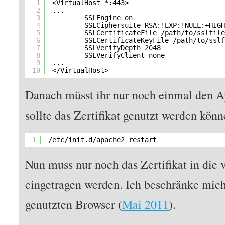
1
<VirtualHost *:443>
2
...
3
SSLEngine on
4
SSLCiphersuite RSA:!EXP:!NULL:+HIG
5
SSLCertificateFile 
/path/to/sslfil
6
SSLCertificateKeyFile 
/path/to/ssl
7
SSLVerifyDepth 2048
8
SSLVerifyClient none
9
...
10
<
/VirtualHost
>
Danach müsst ihr nur noch einmal den A
sollte das Zertifikat genutzt werden könn
1
/etc/init
.d
/apache2
restart
Nun muss nur noch das Zertifikat in die
eingetragen werden. Ich beschränke mich 
genutzten Browser (
Mai 2011
).