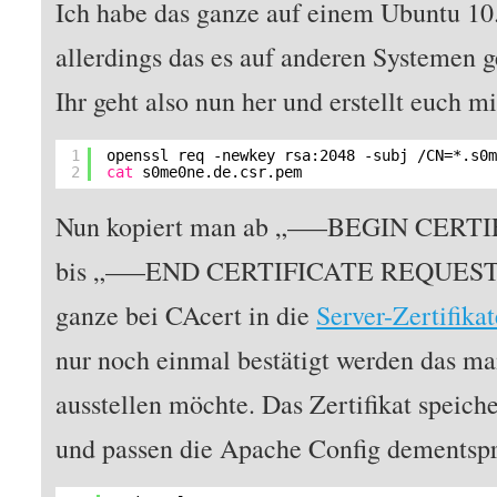
Ich habe das ganze auf einem Ubuntu 10.
allerdings das es auf anderen Systemen g
Ihr geht also nun her und erstellt euch m
1
openssl req -newkey rsa:2048 -subj 
/CN
=*.s0
2
cat
s0me0ne.de.csr.pem
Nun kopiert man ab „—–BEGIN CER
bis „—–END CERTIFICATE REQUEST—–“
ganze bei CAcert in die
Server-Zertifika
nur noch einmal bestätigt werden das man
ausstellen möchte. Das Zertifikat speich
und passen die Apache Config dementsp