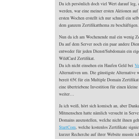
Da ich persönlich doch viel Wert darauf leg, 
werden, war eine meiner ersten Aktionen auf 
ersten Wochen erstellt ich nur schnell ein sel
dem ganzem Zertifikatthema zu beschäftigen.
Nun da ich am Wochenende mal ein wenig Zei
Da auf dem Server noch ein paar andere Dien
entweder für jeden Dienst/Subdomain ein eige
WildCard Zertifikat.
Da ich nicht einsehen ein Haufen Geld bei
Ve
Alternativen um. Die günstigste Alternative 
bereit 65€ für ein Multiple Domain Zertifika
eine übertriebene Investition für einen klein
weiter…
Ja ich weiß, hört sich komisch an, aber Dan
Mitmenschen hatte nämlich versucht in Server
Domains auszustellen, welche nicht ihnen gehö
StartCom
, welche kostenlos Zertifikate sign
kurzer Recherche auf ihrer Website musste ich 