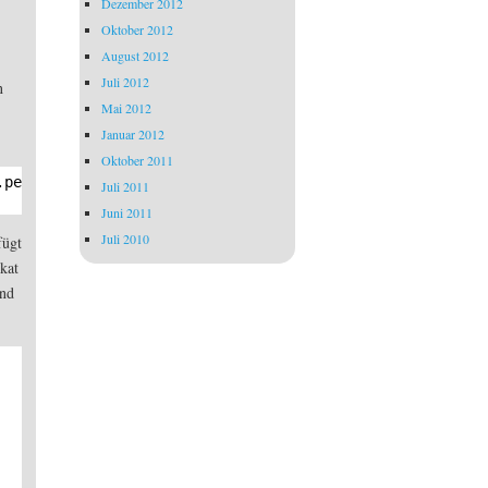
Dezember 2012
Oktober 2012
August 2012
Juli 2012
n
Mai 2012
Januar 2012
Oktober 2011
.pem -out s0me0ne.de.csr.pem
Juli 2011
Juni 2011
Juli 2010
ügt
kat
end