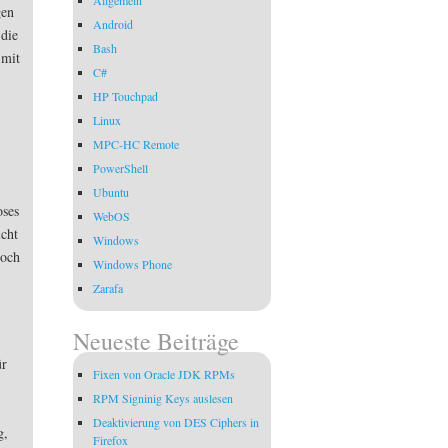
gen
Android
 die
Bash
 mit
C#
HP Touchpad
Linux
MPC-HC Remote
PowerShell
Ubuntu
oses
WebOS
icht
Windows
doch
Windows Phone
Zarafa
Neueste Beiträge
ür
Fixen von Oracle JDK RPMs
RPM Signinig Keys auslesen
Deaktivierung von DES Ciphers in
g,
Firefox