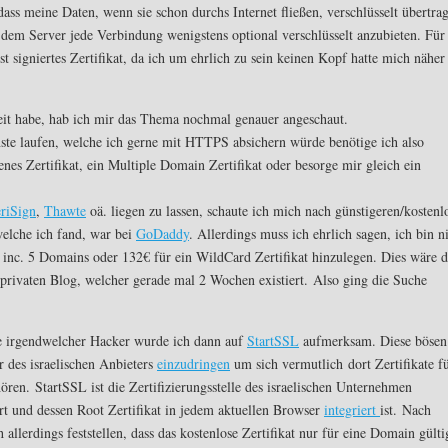
dass meine Daten, wenn sie schon durchs Internet fließen, verschlüsselt übertra
dem Server jede Verbindung wenigstens optional verschlüsselt anzubieten. Für
bst signiertes Zertifikat, da ich um ehrlich zu sein keinen Kopf hatte mich näher
t habe, hab ich mir das Thema nochmal genauer angeschaut.
ste laufen, welche ich gerne mit HTTPS absichern würde benötige ich also
nes Zertifikat, ein Multiple Domain Zertifikat oder besorge mir gleich ein
riSign
,
Thawte
oä. liegen zu lassen, schaute ich mich nach günstigeren/kostenl
welche ich fand, war bei
GoDaddy
. Allerdings muss ich ehrlich sagen, ich bin n
t inc. 5 Domains oder 132€ für ein WildCard Zertifikat hinzulegen. Dies wäre 
e privaten Blog, welcher gerade mal 2 Wochen existiert. Also ging die Suche
ke irgendwelcher Hacker wurde ich dann auf
StartSSL
aufmerksam. Diese bösen
 des israelischen Anbieters
einzudringen
um sich vermutlich dort Zertifikate f
ren. StartSSL ist die Zertifizierungsstelle des israelischen Unternehmen
iert und dessen Root Zertifikat in jedem aktuellen Browser
integriert
ist. Nach
allerdings feststellen, dass das kostenlose Zertifikat nur für eine Domain gülti