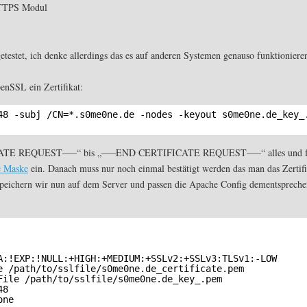
HTTPS Modul
testet, ich denke allerdings das es auf anderen Systemen genauso funktioniere
penSSL ein Zertifikat:
48 -subj 
/CN
=*.s0me0ne.de -nodes -keyout s0me0ne.de_key_
CATE REQUEST—–“ bis „—–END CERTIFICATE REQUEST—–“ alles und f
te Maske
ein. Danach muss nur noch einmal bestätigt werden das man das Zertifi
t speichern wir nun auf dem Server und passen die Apache Config dementsprech
A:!EXP:!NULL:+HIGH:+MEDIUM:+SSLv2:+SSLv3:TLSv1:-LOW
e 
/path/to/sslfile/s0me0ne
.de_certificate.pem
File 
/path/to/sslfile/s0me0ne
.de_key_.pem
48
one