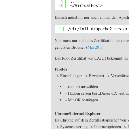
9
...
10
<
/VirtualHost
>
Danach müsst ihr nur noch einmal den Apache 
1
/etc/init
.d
/apache2
restar
Nun muss nur noch das Zertifikat in die vers
genutzten Browser (
Mai 2011
).
Das Root Zertifikat von CAcert bekommt ih
Firefox
–> Einstellungen –> Erweitert –> Verschlüsse
– root.crt auswählen
– Hacken setzen bei „Dieser CA vertrau
– Mit OK bestätigen
Chrome/Internet Explorer
Da Chrome auf dem Zertifikatsspeicher von W
–> Systemsteuerung –> Internetoptionen –> I