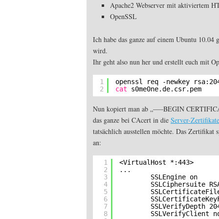
Apache2 Webserver mit aktiviertem 
OpenSSL
Ich habe das ganze auf einem Ubuntu 10.04 ge
wird.
Ihr geht also nun her und erstellt euch mit O
1
openssl req -newkey rsa:20
2
cat
s0me0ne.de.csr.pem
Nun kopiert man ab „—–BEGIN CERTIFI
das ganze bei CAcert in die
Server-Zertifika
tatsächlich ausstellen möchte. Das Zertifika
an:
1
<VirtualHost *:443>
2
...
3
SSLEngine on
4
SSLCiphersuite RS
5
SSLCertificateFil
6
SSLCertificateKey
7
SSLVerifyDepth 20
8
SSLVerifyClient n