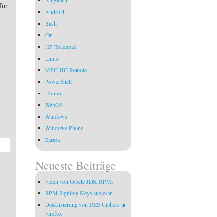
für
Android
Bash
C#
HP Touchpad
Linux
MPC-HC Remote
PowerShell
Ubuntu
WebOS
Windows
Windows Phone
Zarafa
Neueste Beiträge
Fixen von Oracle JDK RPMs
RPM Signinig Keys auslesen
Deaktivierung von DES Ciphers in
Firefox