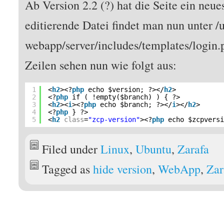
Ab Version 2.2 (?) hat die Seite ein neue
editierende Datei findet man nun unter /u
webapp/server/includes/templates/login.
Zeilen sehen nun wie folgt aus:
1
<
h2
><?
php
echo $version; ?></
h2
>
2
<?
php
if ( !empty($branch) ) { ?>
3
<
h2
><
i
><?
php
echo $branch; ?></
i
></
h2
>
4
<?
php
} ?>
5
<
h2
class
=
"zcp-version"
><?
php
echo $zcpvers
Filed under
Linux
,
Ubuntu
,
Zarafa
Tagged as
hide version
,
WebApp
,
Zar