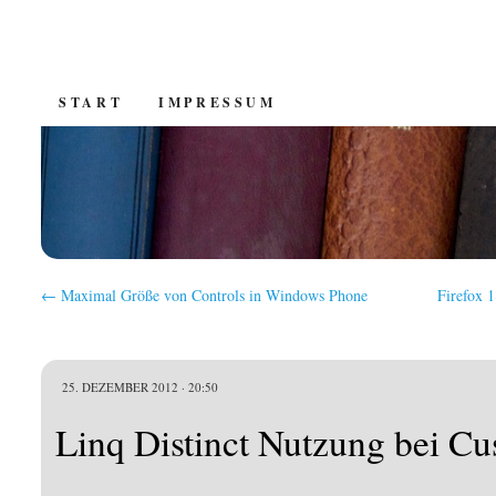
SKIP
START
IMPRESSUM
TO
CONTENT
←
Maximal Größe von Controls in Windows Phone
Firefox 
25. DEZEMBER 2012 · 20:50
Linq Distinct Nutzung bei Cu