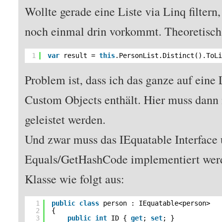
Wollte gerade eine Liste via Linq filtern
noch einmal drin vorkommt. Theoretisch 
1
var
result = 
this
.PersonList.Distinct().ToL
Problem ist, dass ich das ganze auf eine
Custom Objects enthält. Hier muss dann 
geleistet werden.
Und zwar muss das IEquatable Interface
Equals/GetHashCode implementiert werd
Klasse wie folgt aus:
1
public
class
person : IEquatable<person>
2
{
3
public
int
ID { 
get
; 
set
; }