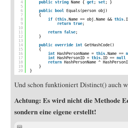
4
public
string
Name { 
get
; 
set
; }
5
6
public
bool
Equals(person obj)
7
{
8
if
(
this
.Name == obj.Name && 
this
.
9
return
true
;
10
11
return
false
;
12
}
13
14
public
override
int
GetHashCode()
15
{
16
int
HashPersonName = 
this
.Name == 
17
int
HashPersonID = 
this
.ID == 
null
18
return
HashPersonName ^ HashPerson
19
}
20
}
Und schon funktioniert Distinct() auch 
Achtung: Es wird nicht die Methode E
sondern eine eigene erstellt!