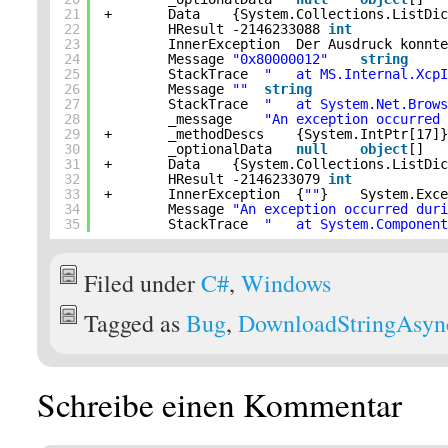
21
+       Data    {System.Collections.ListDi
22
HResult -2146233088 
int
23
InnerException  Der Ausdruck konnt
24
Message 
"0x80000012"
string
25
StackTrace  
"   at MS.Internal.Xcp
26
Message 
""
string
27
StackTrace  
"   at System.Net.Brow
28
_message    
"An exception occurred
29
+       _methodDescs    {System.IntPtr[17]
30
_optionalData   
null
object
[]
31
+       Data    {System.Collections.ListDi
32
HResult -2146233079 
int
33
+       InnerException  {
""
}    System.Exc
34
Message 
"An exception occurred dur
35
StackTrace  
"   at System.Componen
Filed under
C#
,
Windows
Tagged as
Bug
,
DownloadStringAsyn
Schreibe einen Kommentar