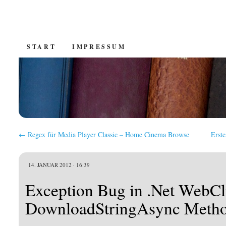
SKIP
START
IMPRESSUM
TO
CONTENT
←
Regex für Media Player Classic – Home Cinema Browse
Erst
14. JANUAR 2012 · 16:39
Exception Bug in .Net WebCl
DownloadStringAsync Metho