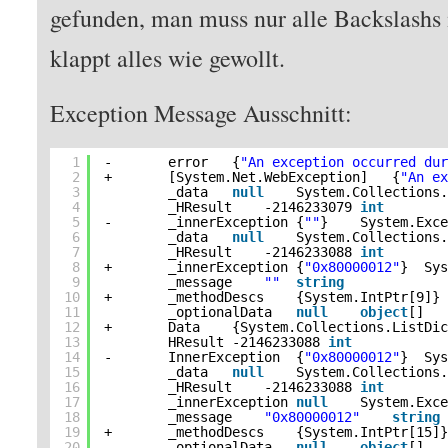
gefunden, man muss nur alle Backslashs
klappt alles wie gewollt.
Exception Message Ausschnitt:
1
-       error   {
"An exception occurred du
2
+       [System.Net.WebException]   {
"An e
3
_data   
null
System.Collections
4
_HResult    -2146233079 
int
5
-       _innerException {
""
}    System.Exc
6
_data   
null
System.Collections
7
_HResult    -2146233088 
int
8
+       _innerException {
"0x80000012"
}  Sy
9
_message    
""
string
10
+       _methodDescs    {System.IntPtr[9]}
11
_optionalData   
null
object
[]
12
+       Data    {System.Collections.ListDi
13
HResult -2146233088 
int
14
-       InnerException  {
"0x80000012"
}  Sy
15
_data   
null
System.Collections
16
_HResult    -2146233088 
int
17
_innerException 
null
System.Exc
18
_message    
"0x80000012"
string
19
+       _methodDescs    {System.IntPtr[15]
20
_optionalData   
null
object
[]