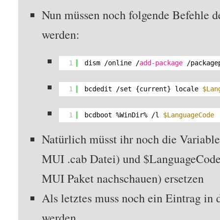
Nun müssen noch folgende Befehle de
werden:
1
dism /online /
add-package
/package
1
bcdedit /set {current} locale 
$Lan
1
bcdboot %WinDir% /l 
$LanguageCode
Natürlich müsst ihr noch die Variab
MUI .cab Datei) und $LanguageCode
MUI Paket nachschauen) ersetzen
Als letztes muss noch ein Eintrag in 
werden.