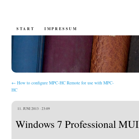
SKIP
START
IMPRESSUM
TO
CONTENT
←
How to configure MPC-HC Remote for use with MPC-
HC
11. JUNI 2013 · 23:09
Windows 7 Professional MUI P